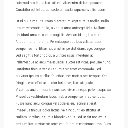
euismod nec. Nulla facilisis est vitae enim dictum posuere.
Curabitur est tellus, consectetur , scelerisque convallis ipsum.
Ut id nulla mauris. Proin placerat, mi eget cursus mollis, nulla
ipsum venenatis nulla, a varius urna ante eget felis. Nullam
tincidunt urna eu cursus sagittis. Aenean id sagittis enim.
Aliquam at urna urna. Pellentesque dapibus velit ut ipsum
semper lacinia. Etiam sit amet imperdiet diam, eget congue mi.
Sed sagittis tortor dolor, a ultrices risus interdum ac.
Pellentesque ac arcu malesuada, auctor est vitae, posuere nunc.
Curabitur finibus vehicula turpis sit amet commodo. Sed
pulvinar ipsum a tellus faucibus, nec mattis orci tempus. Sed
fringilla eros efficitur, auctor tortor vel, facilisis justo.
Vivamus auctor mauris risus, sed viverra neque pellentesque ac.
Phasellus vestibulum lacus nisl, a semper sem laoreet quis.
Fusce nunc arcu, congue vel sodales eu, lacinia at erat.
Phasellus finibus dolor lectus, vel tincidunt leo efficitur at.
Nullam ut tellus in turpis blandit varius. Sed ut elit nec lectus
pretium luctus vitae sit amet est. Etiam in maximus urna. Cum