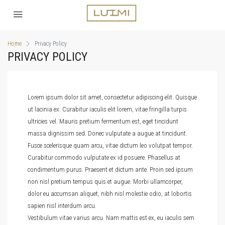
Home
Privacy Policy
PRIVACY POLICY
Lorem ipsum dolor sit amet, consectetur adipiscing elit. Quisque
ut lacinia ex. Curabitur iaculis elit lorem, vitae fringilla turpis
ultricies vel. Mauris pretium fermentum est, eget tincidunt
massa dignissim sed. Donec vulputate a augue at tincidunt.
Fusce scelerisque quam arcu, vitae dictum leo volutpat tempor.
Curabitur commodo vulputate ex id posuere. Phasellus at
condimentum purus. Praesent et dictum ante. Proin sed ipsum
non nisl pretium tempus quis et augue. Morbi ullamcorper,
dolor eu accumsan aliquet, nibh nisl molestie odio, at lobortis
sapien nisl interdum arcu.
Vestibulum vitae varius arcu. Nam mattis est ex, eu iaculis sem