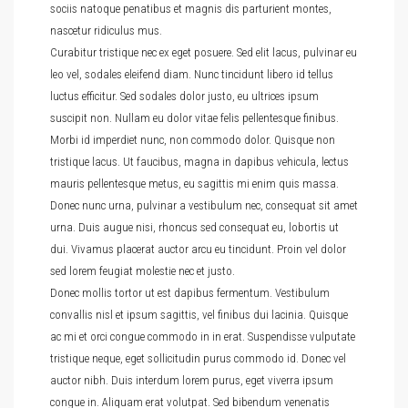
sociis natoque penatibus et magnis dis parturient montes,
nascetur ridiculus mus.
Curabitur tristique nec ex eget posuere. Sed elit lacus, pulvinar eu
leo vel, sodales eleifend diam. Nunc tincidunt libero id tellus
luctus efficitur. Sed sodales dolor justo, eu ultrices ipsum
suscipit non. Nullam eu dolor vitae felis pellentesque finibus.
Morbi id imperdiet nunc, non commodo dolor. Quisque non
tristique lacus. Ut faucibus, magna in dapibus vehicula, lectus
mauris pellentesque metus, eu sagittis mi enim quis massa.
Donec nunc urna, pulvinar a vestibulum nec, consequat sit amet
urna. Duis augue nisi, rhoncus sed consequat eu, lobortis ut
dui. Vivamus placerat auctor arcu eu tincidunt. Proin vel dolor
sed lorem feugiat molestie nec et justo.
Donec mollis tortor ut est dapibus fermentum. Vestibulum
convallis nisl et ipsum sagittis, vel finibus dui lacinia. Quisque
ac mi et orci congue commodo in in erat. Suspendisse vulputate
tristique neque, eget sollicitudin purus commodo id. Donec vel
auctor nibh. Duis interdum lorem purus, eget viverra ipsum
congue in. Aliquam erat volutpat. Sed bibendum venenatis